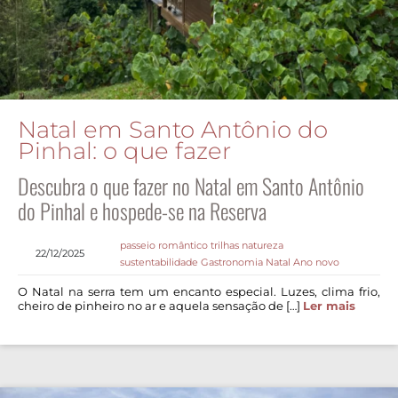
Natal em Santo Antônio do
Pinhal: o que fazer
Descubra o que fazer no Natal em Santo Antônio
do Pinhal e hospede-se na Reserva
passeio romântico
trilhas
natureza
22/12/2025
sustentabilidade
Gastronomia
Natal
Ano novo
O Natal na serra tem um encanto especial. Luzes, clima frio,
cheiro de pinheiro no ar e aquela sensação de […]
Ler mais