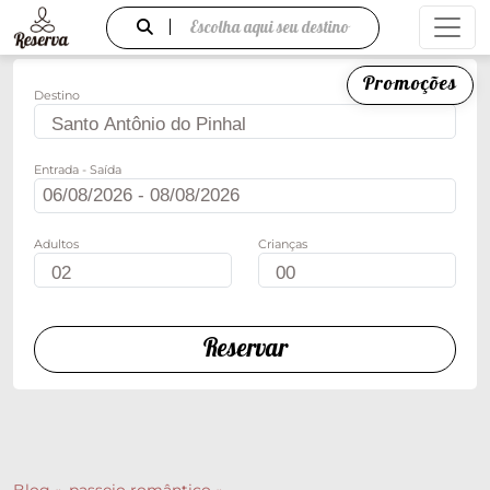
Escolha aqui seu destino
Promoções
Destino
Entrada - Saída
Adultos
Crianças
Reservar