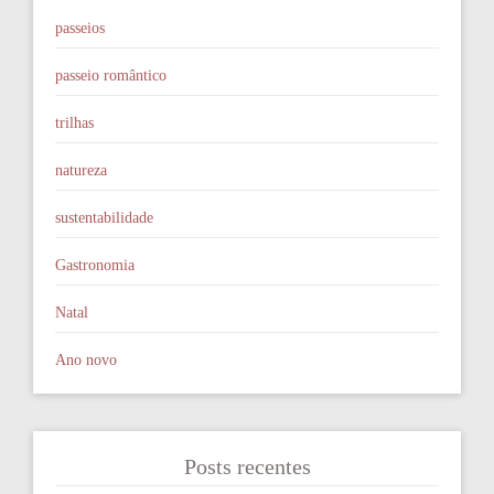
passeios
passeio romântico
trilhas
natureza
sustentabilidade
Gastronomia
Natal
Ano novo
Posts recentes